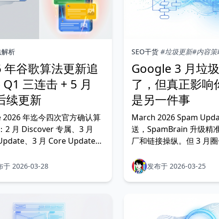
法解析
SEO干货
#垃圾更新
#内容策
26 年谷歌算法更新追
Google 3 月
 Q1 三连击 + 5 月
了，但真正影响
 后续更新
是另一件事
le 2026 年迄今四次官方确认算
March 2026 Spam Up
 月 Discover 专属、3 月
送，SpamBrain 升级
Update、3 月 Core Update
厂和链接操纵。但 3 月
 月 Core Update 紧随 I/O
两件事被很多人搞混了—
Search 大改版与 Gemini 3.5
和 3 月初的内容质量波
于 2026-03-28
发布于 2026-03-25
h 全量上线启动。本文持续追踪
完全不同。
每一次算法变动的实质影响。