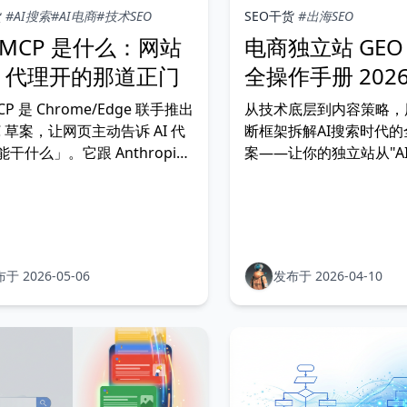
货
#AI搜索
#AI电商
#技术SEO
SEO干货
#出海SEO
bMCP 是什么：网站
电商独立站 GEO
AI 代理开的那道正门
全操作手册 202
P 是 Chrome/Edge 联手推出
从技术底层到内容策略，
C 草案，让网页主动告诉 AI 代
断框架拆解AI搜索时代
干什么」。它跟 Anthropic
案——让你的独立站从"A
 不同，是浏览器原生协议，决定
向"AI首推"
AI 代理时代谁能拿到订单流。
于 2026-05-06
发布于 2026-04-10