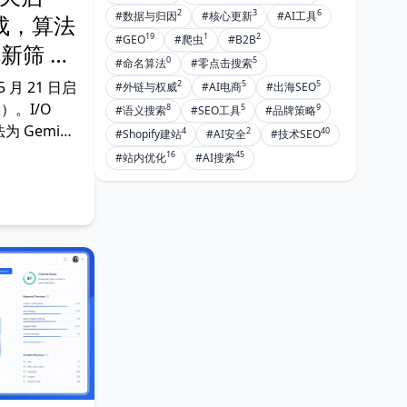
2
3
6
#数据与归因
#核心更新
#AI工具
完成，算法
19
1
2
#GEO
#爬虫
#B2B
重新筛 AI
0
5
#命名算法
#零点击搜索
2
5
5
 5 月 21 日启
#外链与权威
#AI电商
#出海SEO
天）。I/O
8
5
9
#语义搜索
#SEO工具
#品牌策略
为 Gemini
4
2
40
#Shopify建站
#AI安全
#技术SEO
de 重新筛 AI
16
45
#站内优化
#AI搜索
非商品化、
补充波动峰
察与推送后内容