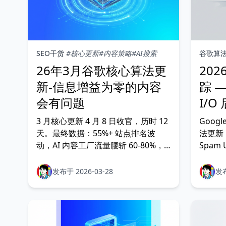
SEO干货
#核心更新
#内容策略
#AI搜索
谷歌算
26年3月谷歌核心算法更
20
新-信息增益为零的内容
踪 —
会有问题
I/O
3 月核心更新 4 月 8 日收官，历时 12
Goog
天。最终数据：55%+ 站点排名波
法更新：2
动，AI 内容工厂流量腰斩 60-80%，
Spam 
原创数据站点可见度 +22%。自推销
已完成；5
列表降权、E-E-A-T 审查收紧。完整归
2026 
发布于 2026-03-28
发布
因分析与行动框架。
Flas
并解读