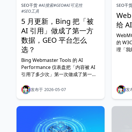
SEO干货
#AI搜索
#GEO
#AI可见性
SEO干
#SEO工具
We
5 月更新，Bing 把「被
给 
AI 引用」做成了第一方
WebMC
数据，GEO 平台怎么
的 W3
选？
理「我能
MCP
Bing Webmaster Tools 的 AI
的是 
Performance 仪表盘把「内容被 AI
引用了多少次」第一次做成了第一方
数据。本文拆清「已上线」和「5 月
预告」的区别，讲清 Citation Share
发布于 2026-05-07
发布
为什么是新的「声音份额」，给站长
五件今天就能做的事。