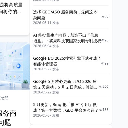
就是将高质量
如何将你的专
选择 GEO/ASO 服务商前，先问这 6
92
类问题
，让AI主动
2026-06-11 发布
流量。
AI 能批量生产内容，却造不出「信息
98
增益」：翼果科技获国家发明专利授权
2026-06-04 发布
Google I/O 2026:搜索引擎正式变成了
99
智能体管理器
2026-05-22 发布
Google 5 月核心更新：I/O 2026 后
206
第 2 天启动，6 月 2 日完成，算法为
2026-05-22 发布
Gemini 3.5 重新筛 AI 引用素材
可见性
5 月更新，Bing 把「被 AI 引用」做
133
成了第一方数据，GEO 平台怎么选？
 服务商
2026-05-07 发布
问题