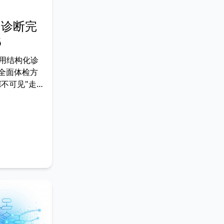
 诊断完
6
用结构化诊
的全面体检方
I不可见"走