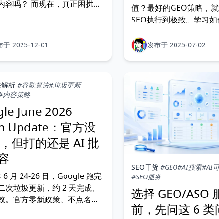
内容吗？ 而现在，真正困扰大
值？最好的GEO策略，
已经不再是“要不要写”，而是
SEO执行到极致。学习
更扎心的追问：在满屏 AI 内容
业经验转化为“隐藏瑰宝”
人为什么要信你？ AI 让内容生
引用你的观点，赢得最终
于 2025-12-01
发布于 2025-07-02
前所未有地容易。任何人、任
，看起来都可以在几分钟之内
篇逻辑顺滑，语法
法解析
#谷歌算法
#垃圾更新
#内容策略
le June 2026
m Update：官方没
I，但打的还是 AI 批
容
SEO干货
#GEO
#AI搜索
#AI
年 6 月 24-26 日，Google 跑完
#SEO服务
二次垃圾更新，约 2 天完成、
选择 GEO/ASO
效。官方零新政策、不点名打
前，先问这 6 类
本文整理 Schwartz、