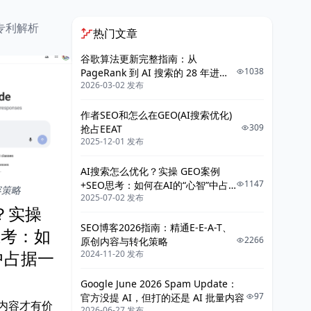
专利解析
热门文章
谷歌算法更新完整指南：从
1038
PageRank 到 AI 搜索的 28 年进化
2026-03-02 发布
史
作者SEO和怎么在GEO(AI搜索优化)
309
抢占EEAT
2025-12-01 发布
AI搜索怎么优化？实操 GEO案例
1147
+SEO思考：如何在AI的“心智”中占
容策略
2025-07-02 发布
据一席之地？
？实操
SEO博客2026指南：精通E-E-A-T、
思考：如
2266
原创内容与转化策略
中占据一
2024-11-20 发布
Google June 2026 Spam Update：
97
官方没提 AI，但打的还是 AI 批量内容
么内容才有价
2026-06-27 发布