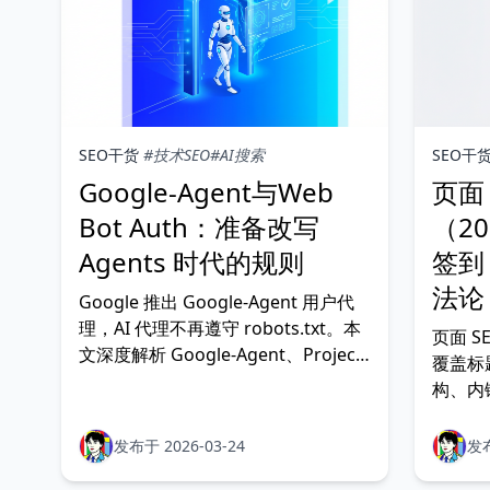
SEO干货
#技术SEO
#AI搜索
SEO干
Google-Agent与Web
页面
Bot Auth：准备改写
（2
Agents 时代的规则
签到
法论
Google 推出 Google-Agent 用户代
理，AI 代理不再遵守 robots.txt。本
页面 S
文深度解析 Google-Agent、Project
覆盖标题
Mariner、Web Bot Auth 协议，以及
构、内
站长的实操应对指南。
据全模
发布于 2026-03-24
发布