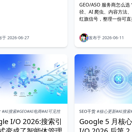
asterWorld 等各家观察，拆开
GEO/ASO 服务商怎么
混淆的时间线，给出翼果判
径、AI 爬虫、内容方法
的还是 2024 年以来那条反
红旗信号，整理一份可直
量内容主线。
的提问清单。
于 2026-06-27
发布于 2026-06-11
货
#AI搜索
#GEO
#AI电商
#AI可见性
SEO干货
#核心更新
#AI搜索
gle I/O 2026:搜索引
Google 5 月
式变成了智能体管理
I/O 2026 后第 