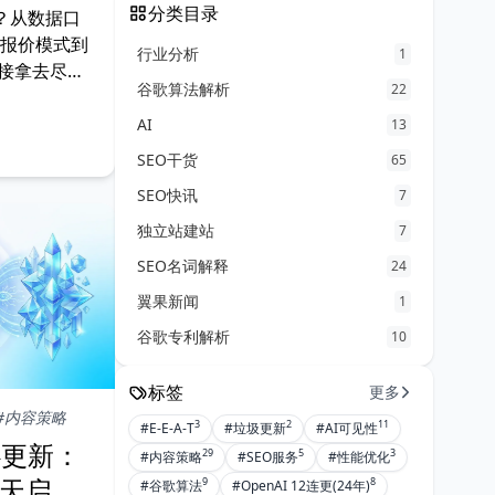
分类目录
选？从数据口
、报价模式到
行业分析
1
接拿去尽调
谷歌算法解析
22
AI
13
SEO干货
65
SEO快讯
7
独立站建站
7
SEO名词解释
24
翼果新闻
1
谷歌专利解析
10
标签
更多
#内容策略
3
2
11
#E-E-A-T
#垃圾更新
#AI可见性
核心更新：
29
5
3
#内容策略
#SEO服务
#性能优化
2 天启
9
8
#谷歌算法
#OpenAI 12连更(24年)