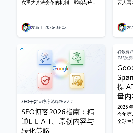
次重大算法变革的机制、影响与应对
要人写
策略。6 个时代、20+ 关键算法，附
家的，
翼果独家观察。
另一句
里，别
发布于 2026-03-02
发布
产变得
何品牌
生成一
谷歌算
#AI搜索
Goog
Spa
提 A
量内
SEO干货
#内容策略
#E-E-A-T
2026 
SEO博客2026指南：精
今年第
通E-E-A-T、原创内容与
全球生
击对象。
转化策略