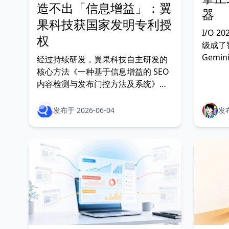
造不出「信息增益」：翼
器
果科技获国家发明专利授
I/O 2
权
级成了智
Gemin
经过持续研发，翼果科技自主研发的
应用、Un
核心方法《一种基于信息增益的 SEO
Lighth
内容检测与发布门控方法及系统》，
纳入审计
正式获得国家知识产权局发明专利授
索者两
权
发布于 2026-06-04
发布