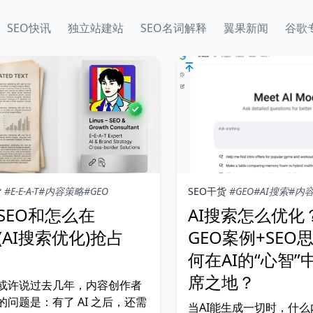
SEO快讯
独立站建站
SEO名词解释
翼果新闻
谷歌
货
#E-E-A-T
#内容策略
#GEO
SEO干货
#GEO
#AI搜索
#内
SEO和怎么在
AI搜索怎么优化
(AI搜索优化)抢占
GEO案例+SEO
何在AI的“心智”
席之地？
或许说过去几年，内容创作者
的问题是：有了 AI 之后，还需
当AI能生成一切时，什