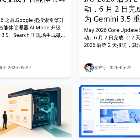
动，6 月 2 日
为 Gemini 3.5 
026 之后,Google 把搜索引擎升
引用素材
能体管理器:AI Mode 升级
May 2026 Core Update
i 3.5、Search 里现场生成微型
动、6 月 2 日完成（12 
iversal Cart 收走结账、
2026 后第 2 天推送，算法
ouse 把 WebMCP 和 llms.txt
3.5 Flash 驱动的 AI Mo
。从 SEO 服务者和 GEO 探
引用层素材：独特视角、
个角度,给客户的四条清单。
主要内容组织清晰。终版
于 2026-05-22
发布于 2026-05-22
值、AI spam 承压观
策略验证。