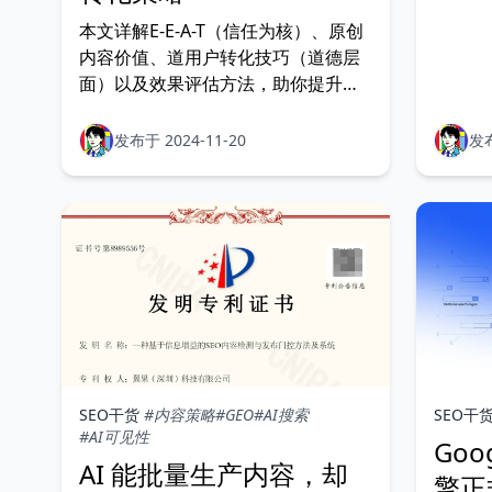
Webm
本文详解E-E-A-T（信任为核）、原创
三条被
内容价值、道用户转化技巧（道德层
断：它打
面）以及效果评估方法，助你提升
AI 批
2025的内容质量与SEO表现。
发布于 2024-11-20
发布
SEO干货
#内容策略
#GEO
#AI搜索
SEO干
#AI可见性
Goo
AI 能批量生产内容，却
擎正