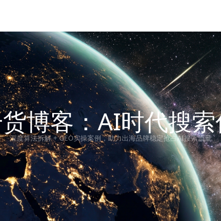
干货博客：AI时代搜
深度算法拆解 + GEO实操案例，助力出海品牌稳定抢占AI搜索流量