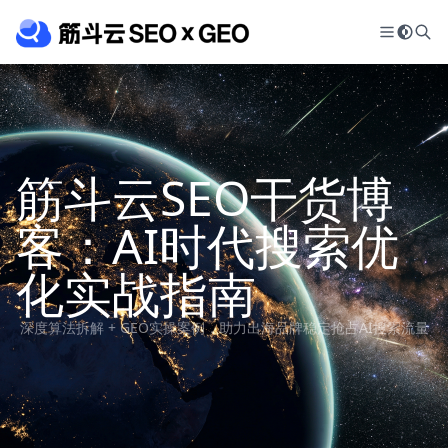
筋斗云SEO干货博
客：AI时代搜索优
化实战指南
深度算法拆解 + GEO实操案例，助力出海品牌稳定抢占AI搜索流量