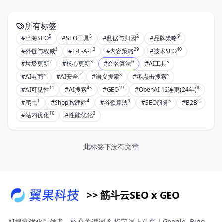
所有标签
5
5
2
9
#出海SEO
#SEO工具
#数据与归因
#品牌策略
2
3
29
40
#外链与权威
#E-E-A-T
#内容策略
#技术SEO
2
3
0
6
#垃圾更新
#核心更新
#命名算法
#AI工具
5
2
8
5
#AI电商
#AI安全
#语义搜索
#零点击搜索
11
45
19
8
#AI可见性
#AI搜索
#GEO
#OpenAI 12连更(24年)
1
4
9
5
2
#爬虫
#Shopify建站
#谷歌算法
#SEO服务
#B2B
16
3
#站内优化
#性能优化
此标签下没有文章
>> 筋斗云SEO x GEO
AI搜索优化引领者。核心关键词 & 指定词上首页！Google, Bing,