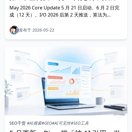
Gemini 3.5 重新筛 AI 引用素材
May 2026 Core Update 5 月 21 日启动、6 月 2 日完
成（12 天）。I/O 2026 后第 2 天推送，算法为
Gemini 3.5 Flash 驱动的 AI Mode 重新筛 AI 引用层素
材：独特视角、非商品化、主要内容组织清晰。终版补
发布于 2026-05-22
充波动峰值、AI spam 承压观察与推送后内容策略验
证。
SEO干货
#AI搜索
#GEO
#AI可见性
#SEO工具