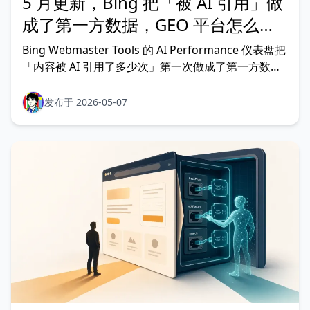
5 月更新，Bing 把「被 AI 引用」做
成了第一方数据，GEO 平台怎么
选？
Bing Webmaster Tools 的 AI Performance 仪表盘把
「内容被 AI 引用了多少次」第一次做成了第一方数
据。本文拆清「已上线」和「5 月预告」的区别，讲清
Citation Share 为什么是新的「声音份额」，给站长五
发布于 2026-05-07
件今天就能做的事。