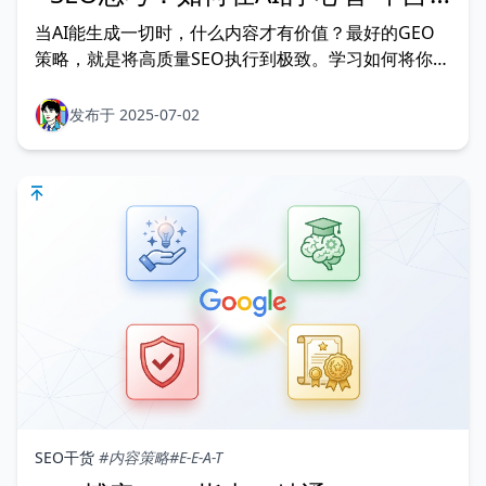
据一席之地？
当AI能生成一切时，什么内容才有价值？最好的GEO
策略，就是将高质量SEO执行到极致。学习如何将你的
专业经验转化为“隐藏瑰宝”，让AI主动引用你的观点，
赢得最终流量。
发布于 2025-07-02
SEO干货
#内容策略
#E-E-A-T