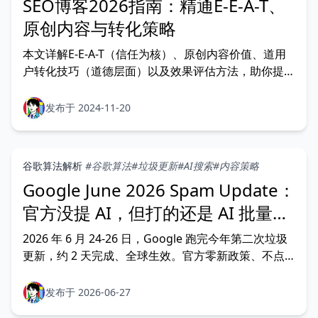
SEO博客2026指南：精通E-E-A-T、
原创内容与转化策略
本文详解E-E-A-T（信任为核）、原创内容价值、道用
户转化技巧（道德层面）以及效果评估方法，助你提升
2025的内容质量与SEO表现。
发布于 2024-11-20
谷歌算法解析
#谷歌算法
#垃圾更新
#AI搜索
#内容策略
Google June 2026 Spam Update：
官方没提 AI，但打的还是 AI 批量内
容
2026 年 6 月 24-26 日，Google 跑完今年第二次垃圾
更新，约 2 天完成、全球生效。官方零新政策、不点
名打击对象。本文整理 Schwartz、WebmasterWorld
等各家观察，拆开三条被混淆的时间线，给出翼果判
发布于 2026-06-27
断：它打的还是 2024 年以来那条反 AI 批量内容主