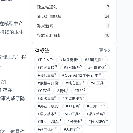
独立站建站
7
SEO名词解释
24
在模型中产
翼果新闻
1
是持续的卫生
谷歌专利解析
10
标签
更多
目管理工具）得
3
2
11
#E-E-A-T
#垃圾更新
#AI可见性
量。
29
5
3
#内容策略
#SEO服务
#性能优化
9
8
#谷歌算法
#OpenAI 12连更(24年)
（如
2
3
6
#数据与归因
#核心更新
#AI工具
M 存在
19
1
2
#GEO
#爬虫
#B2B
土化叙事构成了隐
0
5
#命名算法
#零点击搜索
2
5
5
#外链与权威
#AI电商
#出海SEO
8
5
9
#语义搜索
#SEO工具
#品牌策略
4
2
40
#Shopify建站
#AI安全
#技术SEO
16
45
#站内优化
#AI搜索
当前描述。这是你