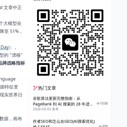
Land 文章中正
同一个大模型在
至 51%，
 Day
），
型的 "漂移"
品牌战略指标
nguage
据特征变
热门文章
现实世界日
谷歌算法更新完整指南：从
1038
PageRank 到 AI 搜索的 28 年进化
2026-03-02 发布
史
新数据，画布
作者SEO和怎么在GEO(AI搜索优化)
309
抢占EEAT