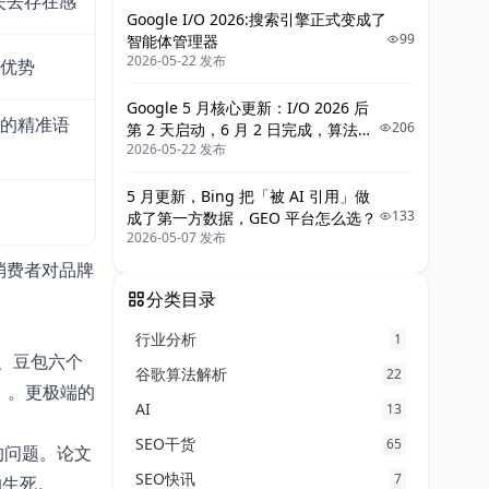
中失去存在感
Google I/O 2026:搜索引擎正式变成了
99
智能体管理器
2026-05-22 发布
优势
Google 5 月核心更新：I/O 2026 后
的精准语
206
第 2 天启动，6 月 2 日完成，算法为
2026-05-22 发布
Gemini 3.5 重新筛 AI 引用素材
5 月更新，Bing 把「被 AI 引用」做
133
成了第一方数据，GEO 平台怎么选？
2026-05-07 发布
—消费者对品牌
分类目录
行业分析
1
ek、豆包六个
谷歌算法解析
22
3%）。更极端的
AI
13
SEO干货
65
的问题。论文
SEO快讯
7
的生死。