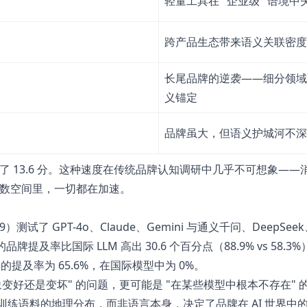
轻量工具在 "企业级" 语境
跨产品生态带来语义关联密度
长尾品牌的逆袭——细分领域
义锚定
品牌虽大，但语义护城河不深
知差距拉开了 13.6 分。这种速度在传统品牌认知调研中几乎不可想象—
参数空间里，一切都在加速。
869）测试了 GPT-4o、Claude、Gemini 与通义千问、DeepSe
牌提及率比国际 LLM 高出 30.6 个百分点（88.9% vs 58.
模型中的提及率为 65.6%，在国际模型中为 0%。
变好还是变坏" 的问题，更可能是 "在某些模型中根本不存在" 
训练语料的地理分布，而非语言本身，决定了品牌在 AI 世界中