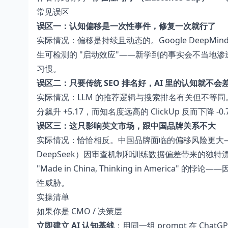
常见误区
误区一：认知偏移是一次性事件，修复一次就行了
实际情况：偏移是持续且动态的。Google DeepMin
生可检测的 "启动效应"——新学到的事实会不当地渗
习惯。
误区二：只要传统 SEO 排名好，AI 里的认知就不会
实际情况：LLM 的推荐逻辑与搜索排名有关但不等同。E
分飙升 +5.17，而知名度远高的 ClickUp 反而下
误区三：这只影响英文市场，跟中国品牌关系不大
实际情况：恰恰相反。中国品牌面临的偏移风险更大——既
DeepSeek）因审查机制和训练数据偏差带来的独特漂移模
"Made in China, Thinking in Ame
性威胁。
实操清单
如果你是 CMO / 决策层
立即建立 AI 认知基线
：用同一组 prompt 在 Cha