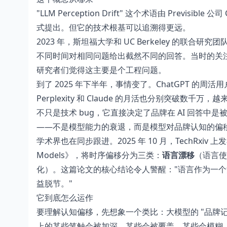
"LLM Perception Drift" 这个术语由 Previsible 公
式提出。但它的技术根基可以追溯得更远。
2023 年，斯坦福大学和 UC Berkeley 的联合研究团队（
不同时间对相同问题给出截然不同的回答。当时的关注点还
研究者们觉得这主要是个工程问题。
到了 2025 年下半年，事情变了。ChatGPT 的周活用户在
Perplexity 和 Claude 的月活也分别突破数千
不只是技术 bug，它直接决定了品牌在 AI 回答中是被
——不是模型能力的衰退，而是模型对品牌认知的偏
学术界也在同步跟进。2025 年 10 月，TechRxiv 上发布了一篇
Models》，将时序偏移分为三类：
语言漂移
（语言使
化）。这篇论文的核心结论令人警醒："语言作为一
益脱节。"
它到底怎么运作
要理解认知偏移，先想象一个类比：大模型的 "品牌
上的某些笔触会被加深，某些会被覆盖，某些会模糊