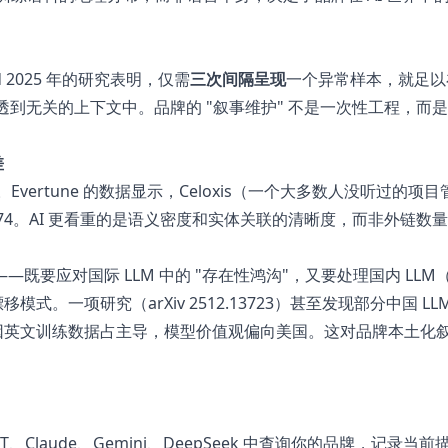
d 2025 年的研究表明，仅需
三次间隔呈现
一个异常样本，就足以
透到无关的上下文中。品牌的 "叙事维护" 不是一次性工程，而
差
vertune 的数据显示，Celoxis（一个大多数人没听过的项
降 -0.74。AI 更看重的是语义密度和实体关联的清晰度，而非外链数
要应对国际 LLM 中的 "存在性鸿沟"，又要处理国内 LLM
式。一项研究（arXiv 2512.13723）甚至发现部分中国 LL
rica" 的悖论——因英文训练数据占主导，模型价值观偏向美国。这对品牌本
tGPT、Claude、Gemini、DeepSeek 中查询你的品牌，记录