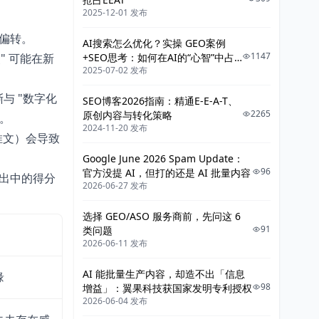
2025-12-01 发布
之偏转。
AI搜索怎么优化？实操 GEO案例
1147
" 可能在新
+SEO思考：如何在AI的“心智”中占
2025-07-02 发布
据一席之地？
渐与 "数字化
SEO博客2026指南：精通E-E-A-T、
2265
原创内容与转化策略
了。
2024-11-20 发布
圾推文）会导致
Google June 2026 Spam Update：
96
官方没提 AI，但打的还是 AI 批量内容
型输出中的得分
2026-06-27 发布
选择 GEO/ASO 服务商前，先问这 6
91
类问题
2026-06-11 发布
AI 能批量生产内容，却造不出「信息
缘
98
增益」：翼果科技获国家发明专利授权
2026-06-04 发布