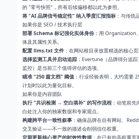
的 "零号快照"，所有后续偏移都以此为参照。
将 "AI 品牌信号稳定性" 纳入季度汇报指标
：与传统品
如果你是 SEO / 技术执行层
部署 Schema 标记强化实体身份
：用 Organizati
体及其属性关系。
配置 llms.txt 文件
：在网站根目录放置精选的核心页面
选择监测工具并启动追踪
：Evertune（品牌得分追踪）、S
监控）是当前三个值得评估的选项。
瞄准 "250 篇文档" 阈值
：行业经验表明，大约需要 2
计划时以此为量化目标。
如果你是内容团队
执行 "共识检测 → 空白填补" 的写作流程
：动笔前先向
白处注入你的独家数据和专家观点。
构建跨平台一致性叙事
：确保品牌在自有网站、Redd
交叉验证——不一致的描述会削弱信任权重。
定期更新核心资产的时效性数据
：在已有的高权重页面