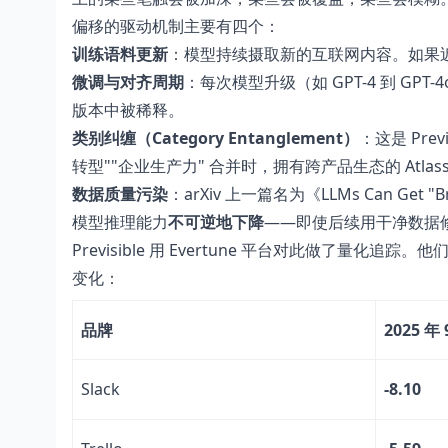
偏移的驱动机制主要有四个：
训练语料更新
：模型持续摄取新的互联网内容。如果近
微调与对齐周期
：每次模型升级（如 GPT-4 到 G
版本中被稀释。
类别纠缠（Category Entanglement）
：这是 Pre
转型""企业生产力" 合并时，拥有跨产品生态的 Atlas
数据质量污染
：arXiv 上一篇名为《LLMs Can G
模型推理能力
不可逆地下降
——即使后续用干净数据
Previsible 用 Evertune 平台对此做了量化
变化：
品牌
2025 年
Slack
-8.10