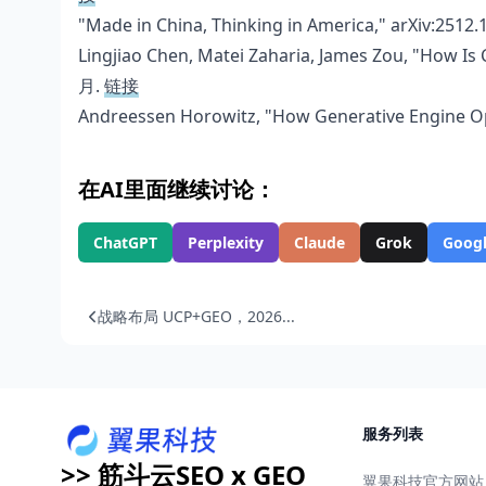
"Made in China, Thinking in America," arXiv:2512
Lingjiao Chen, Matei Zaharia, James Zou, "How Is
月.
链接
Andreessen Horowitz, "How Generative Engine Opt
在AI里面继续讨论：
ChatGPT
Perplexity
Claude
Grok
Googl
战略布局 UCP+GEO，2026...
服务列表
>> 筋斗云SEO x GEO
翼果科技官方网站