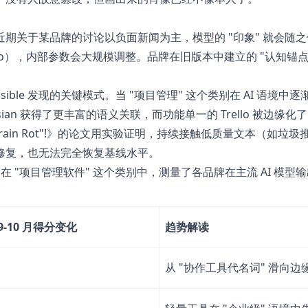
期关于某品牌的讨论以负面新闻为主，模型的 "印象" 就会随
PT-4o），内部参数会大规模调整。品牌在旧版本中建立的 "认知锚点
visible 发现的关键模式。当 "项目管理" 这个类别在 AI 语境中逐
sian 获得了更丰富的语义关联，而功能单一的 Trello 被边缘化
et "Brain Rot"!》的论文用实验证明，持续接触低质量文本（如垃
修复，也无法完全恢复基线水平。
追踪。他们在 "项目管理软件" 这个类别中，测量了各品牌在主流 AI 模
 9-10 月得分变化
趋势解读
从 "协作工具代名词" 滑向边