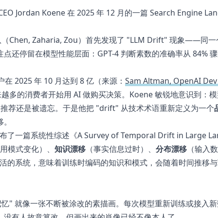
司 CEO Jordan Koene 在 2025 年 12 月的一篇 Search Engine 
Chen, Zaharia, Zou）首先发现了 "LLM Drift" 现象——
停留在模型性能层面：GPT-4 判断素数的准确率从 84% 骤降
 2025 年 10 月达到 8 亿（来源：
Sam Altman, OpenAI Dev
万，越来越多的消费者开始用 AI 做购买决策。Koene 敏锐地意识到：模
推荐还是被遗忘。于是他把 "drift" 从技术术语重新定义为一个
移。
系统性综述《A Survey of Temporal Drift in Large La
用模式变化）、
知识漂移
（事实信息过时）、
分布漂移
（输入数
个活的系统，意味着训练时编码的知识和模式，会随着时间推移与
记忆" 就像一张不断被涂改的素描画。每次模型重新训练或接入
。没有人故意篡改，但画出来的肖像已经不像本人了。