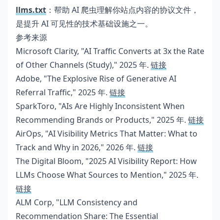
llms.txt
：帮助 AI 爬虫理解你站点内容的协议文件，
是提升 AI 可见性的技术基础设施之一。
参考来源
Microsoft Clarity, "AI Traffic Converts at 3x the Rate
of Other Channels (Study)," 2025 年.
链接
Adobe, "The Explosive Rise of Generative AI
Referral Traffic," 2025 年.
链接
SparkToro, "AIs Are Highly Inconsistent When
Recommending Brands or Products," 2025 年.
链接
AirOps, "AI Visibility Metrics That Matter: What to
Track and Why in 2026," 2026 年.
链接
The Digital Bloom, "2025 AI Visibility Report: How
LLMs Choose What Sources to Mention," 2025 年.
链接
ALM Corp, "LLM Consistency and
Recommendation Share: The Essential