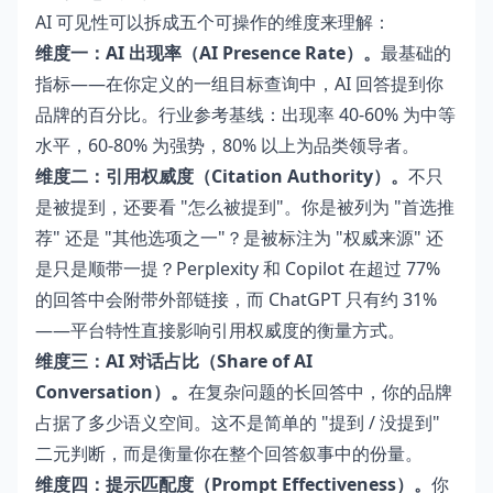
AI 可见性可以拆成五个可操作的维度来理解：
维度一：AI 出现率（AI Presence Rate）。
最基础的
指标——在你定义的一组目标查询中，AI 回答提到你
品牌的百分比。行业参考基线：出现率 40-60% 为中等
水平，60-80% 为强势，80% 以上为品类领导者。
维度二：引用权威度（Citation Authority）。
不只
是被提到，还要看 "怎么被提到"。你是被列为 "首选推
荐" 还是 "其他选项之一"？是被标注为 "权威来源" 还
是只是顺带一提？Perplexity 和 Copilot 在超过 77%
的回答中会附带外部链接，而 ChatGPT 只有约 31%
——平台特性直接影响引用权威度的衡量方式。
维度三：AI 对话占比（Share of AI
Conversation）。
在复杂问题的长回答中，你的品牌
占据了多少语义空间。这不是简单的 "提到 / 没提到"
二元判断，而是衡量你在整个回答叙事中的份量。
维度四：提示匹配度（Prompt Effectiveness）。
你