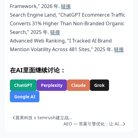
Framework," 2026 年.
链接
Search Engine Land, "ChatGPT Ecommerce Traffic
Converts 31% Higher Than Non-Branded Organic
Search," 2025 年.
链接
Advanced Web Ranking, "I Tracked AI Brand
Mention Volatility Across 481 Sites," 2025 年.
链接
在AI里面继续讨论：
ChatGPT
Perplexity
Claude
Grok
Google AI
翼果科技 x Semrush建立战...
AEO — 答案引擎优化：让 AI...