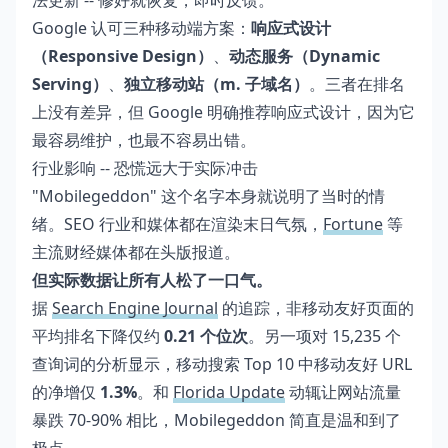
法更新 -- 修好就恢复，即时反馈。
Google 认可三种移动端方案：
响应式设计
（Responsive Design）
、
动态服务（Dynamic
Serving）
、
独立移动站（m. 子域名）
。三者在排名
上没有差异，但 Google 明确推荐响应式设计，因为它
最容易维护，也最不容易出错。
行业影响 -- 恐慌远大于实际冲击
"Mobilegeddon" 这个名字本身就说明了当时的情
绪。SEO 行业和媒体都在渲染末日气氛，
Fortune
等
主流财经媒体都在头版报道。
但实际数据让所有人松了一口气。
据
Search Engine Journal
的追踪，非移动友好页面的
平均排名下降仅约
0.21 个位次
。另一项对 15,235 个
查询词的分析显示，移动搜索 Top 10 中移动友好 URL
的净增仅
1.3%
。和
Florida Update
动辄让网站流量
暴跌 70-90% 相比，Mobilegeddon 简直是温和到了