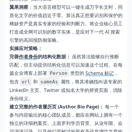
翼果洞察
：当大语言模型可以一键生成万字长文时，同
质化文字的价值趋近于零。算法真正想要识别和保护的
稀缺资产是真实专家的经验和判断力。将企业核心员工
打造成全网可识别的数字实体，是应对下一代 AI 搜索
引擎的高回报防御策略。
实操应对策略：
完善
作者身份
的结构化数据：
虽然算法能够自行推断
匹配，但主动提供结构化信息可以加速这个过程。在每
篇企业博客上部署
类型的
Schema 标记
，
Person
包含
和
属性，将其准确指向该专家的
url
sameAs
LinkedIn 主页、Twitter 或知名大学的师资页面，消除
身份歧义。
建立完整的作者履历页 (Author Bio Page)：
每一个
参与内容输出的核心团队成员，都应在网站上拥有一个
独立的详细档案页。上面罗列学历背景、从业年限、会
议演讲记录，以及他们贡献过的所有高
信息增益
文章的