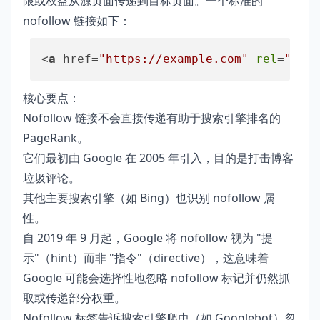
限或权益从源页面传递到目标页面。一个标准的
nofollow 链接如下：
<
a
 href=
"https://example.com"
rel
=
"nofo
核心要点：
Nofollow 链接不会直接传递有助于搜索引擎排名的
PageRank。
它们最初由 Google 在 2005 年引入，目的是打击博客
垃圾评论。
其他主要搜索引擎（如 Bing）也识别 nofollow 属
性。
自 2019 年 9 月起，Google 将 nofollow 视为 "提
示"（hint）而非 "指令"（directive），这意味着
Google 可能会选择性地忽略 nofollow 标记并仍然抓
取或传递部分权重。
Nofollow 标签告诉搜索引擎爬虫（如 Googlebot）忽