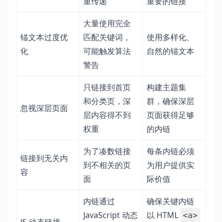
重传递
重要的链接
大量使用完全
锚文本过度优
匹配关键词，
使用多样化、
化
可能触发算法
自然的锚文本
警告
只链接到首页
构建主题集
和分类页，深
群，确保深层
忽视深层页面
层内容得不到
页面获得足够
权重
的内链
为了凑数链接
每条内链必须
链接到无关内
到不相关的页
为用户提供实
容
面
际价值
内链通过
确保关键内链
JavaScript 动态
以 HTML
<a>