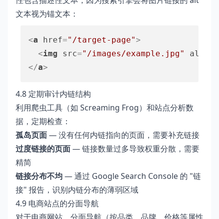
性包含描述性文本，因为搜索引擎会将图片链接的 alt
文本视为锚文本：
<
a
href
=
"/target-page"
>
<
img
src
=
"/images/example.jpg"
alt
=
"
</
a
>
4.8 定期审计内链结构
利用爬虫工具（如 Screaming Frog）和站点分析数
据，定期检查：
孤岛页面
— 没有任何内链指向的页面，需要补充链接
过度链接的页面
— 链接数量过多导致权重分散，需要
精简
链接分布不均
— 通过 Google Search Console 的 "链
接" 报告，识别内链分布的薄弱区域
4.9 电商站点的分面导航
对于电商网站，分面导航（按品类、品牌、价格等属性