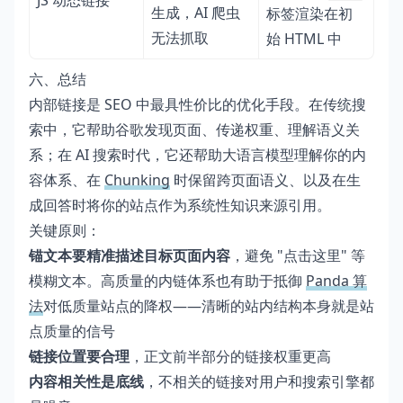
JS 动态链接
生成，AI 爬虫
标签渲染在初
无法抓取
始 HTML 中
六、总结
内部链接是 SEO 中最具性价比的优化手段。在传统搜
索中，它帮助谷歌发现页面、传递权重、理解语义关
系；在 AI 搜索时代，它还帮助大语言模型理解你的内
容体系、在
Chunking
时保留跨页面语义、以及在生
成回答时将你的站点作为系统性知识来源引用。
关键原则：
锚文本要精准描述目标页面内容
，避免 "点击这里" 等
模糊文本。高质量的内链体系也有助于抵御
Panda 算
法
对低质量站点的降权——清晰的站内结构本身就是站
点质量的信号
链接位置要合理
，正文前半部分的链接权重更高
内容相关性是底线
，不相关的链接对用户和搜索引擎都