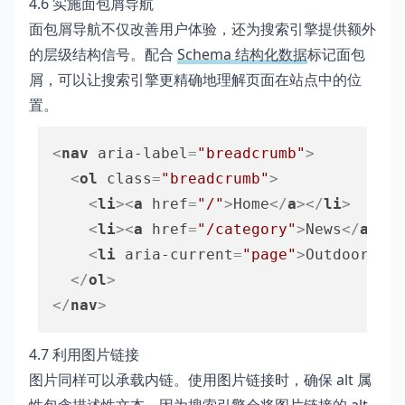
4.6 实施面包屑导航
面包屑导航不仅改善用户体验，还为搜索引擎提供额外
的层级结构信号。配合
Schema 结构化数据
标记面包
屑，可以让搜索引擎更精确地理解页面在站点中的位
置。
<
nav
aria-label
=
"breadcrumb"
>
<
ol
class
=
"breadcrumb"
>
<
li
>
<
a
href
=
"/"
>
Home
</
a
>
</
li
>
<
li
>
<
a
href
=
"/category"
>
News
</
a
>
</
l
<
li
aria-current
=
"page"
>
Outdoor Lig
</
ol
>
</
nav
>
4.7 利用图片链接
图片同样可以承载内链。使用图片链接时，确保 alt 属