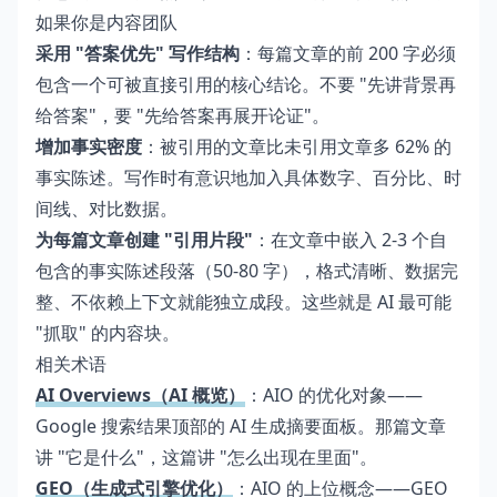
如果你是内容团队
采用 "答案优先" 写作结构
：每篇文章的前 200 字必须
包含一个可被直接引用的核心结论。不要 "先讲背景再
给答案"，要 "先给答案再展开论证"。
增加事实密度
：被引用的文章比未引用文章多 62% 的
事实陈述。写作时有意识地加入具体数字、百分比、时
间线、对比数据。
为每篇文章创建 "引用片段"
：在文章中嵌入 2-3 个自
包含的事实陈述段落（50-80 字），格式清晰、数据完
整、不依赖上下文就能独立成段。这些就是 AI 最可能
"抓取" 的内容块。
相关术语
AI Overviews（AI 概览）
：AIO 的优化对象——
Google 搜索结果顶部的 AI 生成摘要面板。那篇文章
讲 "它是什么"，这篇讲 "怎么出现在里面"。
GEO（生成式引擎优化）
：AIO 的上位概念——GEO