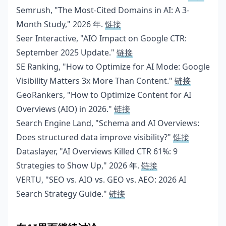
Semrush, "The Most-Cited Domains in AI: A 3-
Month Study," 2026 年.
链接
Seer Interactive, "AIO Impact on Google CTR:
September 2025 Update."
链接
SE Ranking, "How to Optimize for AI Mode: Google
Visibility Matters 3x More Than Content."
链接
GeoRankers, "How to Optimize Content for AI
Overviews (AIO) in 2026."
链接
Search Engine Land, "Schema and AI Overviews:
Does structured data improve visibility?"
链接
Dataslayer, "AI Overviews Killed CTR 61%: 9
Strategies to Show Up," 2026 年.
链接
VERTU, "SEO vs. AIO vs. GEO vs. AEO: 2026 AI
Search Strategy Guide."
链接