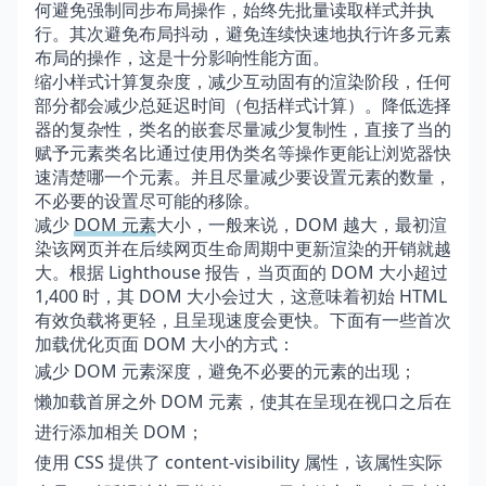
何避免强制同步布局操作，始终先批量读取样式并执
行。其次避免布局抖动，避免连续快速地执行许多元素
布局的操作，这是十分影响性能方面。
缩小样式计算复杂度，减少互动固有的渲染阶段，任何
部分都会减少总延迟时间（包括样式计算）。降低选择
器的复杂性，类名的嵌套尽量减少复制性，直接了当的
赋予元素类名比通过使用伪类名等操作更能让浏览器快
速清楚哪一个元素。并且尽量减少要设置元素的数量，
不必要的设置尽可能的移除。
减少
DOM 元素
大小，一般来说，DOM 越大，最初渲
染该网页并在后续网页生命周期中更新渲染的开销就越
大。根据 Lighthouse 报告，当页面的 DOM 大小超过
1,400 时，其 DOM 大小会过大，这意味着初始 HTML
有效负载将更轻，且呈现速度会更快。下面有一些首次
加载优化页面 DOM 大小的方式：
减少 DOM 元素深度，避免不必要的元素的出现；
懒加载首屏之外 DOM 元素，使其在呈现在视口之后在
进行添加相关 DOM；
使用 CSS 提供了 content-visibility 属性，该属性实际